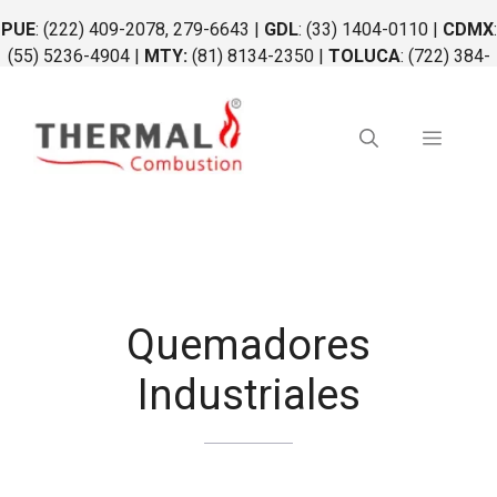
Saltar
PUE
: (222) 409-2078, 279-6643 |
GDL
: (33) 1404-0110 |
CDMX
:
al
(55) 5236-4904 |
MTY:
(81) 8134-2350 |
TOLUCA
: (722) 384-
contenido
0764 |
QRO
: (442) 340-0264
Menú
Quemadores
Industriales