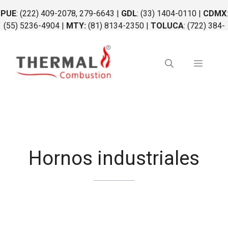
Saltar
PUE
: (222) 409-2078, 279-6643 |
GDL
: (33) 1404-0110 |
CDMX
:
al
(55) 5236-4904 |
MTY:
(81) 8134-2350 |
TOLUCA
: (722) 384-
contenido
0764 |
QRO
: (442) 340-0264
Menú
Hornos industriales