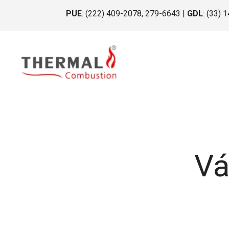
Saltar
PUE
: (222) 409-2078, 279-6643 |
GDL
: (33) 
al
contenido
Vá