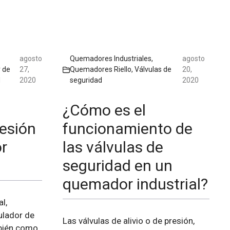
agosto
Quemadores Industriales
,
agosto
 de
27,
Quemadores Riello
,
Válvulas de
20,
d
2020
seguridad
2020
¿Cómo es el
resión
funcionamiento de
r
las válvulas de
seguridad en un
quemador industrial?
l,
ulador de
Las válvulas de alivio o de presión,
mbién como