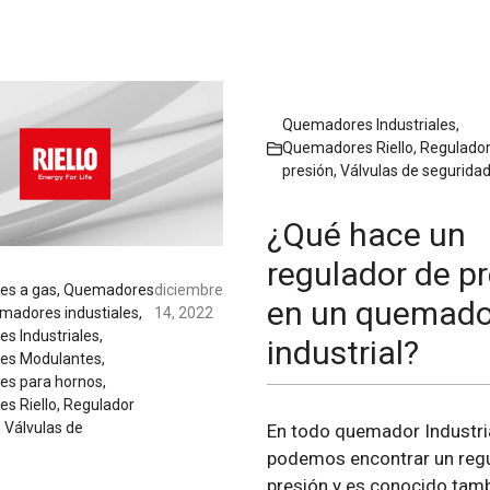
Quemadores Industriales
,
Quemadores Riello
,
Regulador
presión
,
Válvulas de segurida
¿Qué hace un
regulador de p
s a gas
,
Quemadores
diciembre
en un quemado
madores industiales
,
14, 2022
s Industriales
,
industrial?
es Modulantes
,
s para hornos
,
s Riello
,
Regulador
,
Válvulas de
En todo quemador Industria
podemos encontrar un reg
presión y es conocido ta