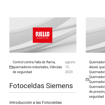
Control contra falla de flama
,
agosto
Quemadore
quemadores industiales
,
Válvulas
15,
diesel
,
que
de seguridad
2023
Quemadore
Quemador
Quemadore
Fotoceldas Siemens
Quemadore
de presión
seguridad
Introducción a las Fotoceldas