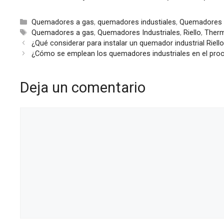
Categorías
Quemadores a gas
,
quemadores industiales
,
Quemadores I
Etiquetas
Quemadores a gas
,
Quemadores Industriales
,
Riello
,
Therm
¿Qué considerar para instalar un quemador industrial Riell
¿Cómo se emplean los quemadores industriales en el pro
Deja un comentario
Comentario