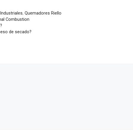
ndustriales
,
Quemadores Riello
al Combustion
o?
ceso de secado?