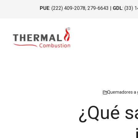
Saltar
PUE
: (222) 409-2078, 279-6643 |
GDL
: (33) 
al
contenido
Quemadores a 
¿Qué s