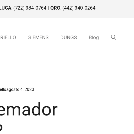
LUCA
: (722) 384-0764 |
QRO
: (442) 340-0264
 RIELLO
SIEMENS
DUNGS
Blog
llo
agosto 4, 2020
uemador
?