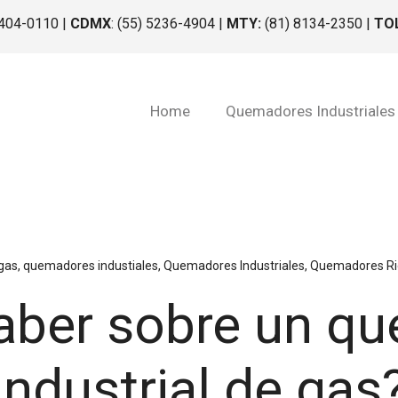
1404-0110 |
CDMX
: (55) 5236-4904 |
MTY:
(81) 8134-2350 |
TO
Home
Quemadores Industriales
gas
,
quemadores industiales
,
Quemadores Industriales
,
Quemadores Rie
aber sobre un q
industrial de gas