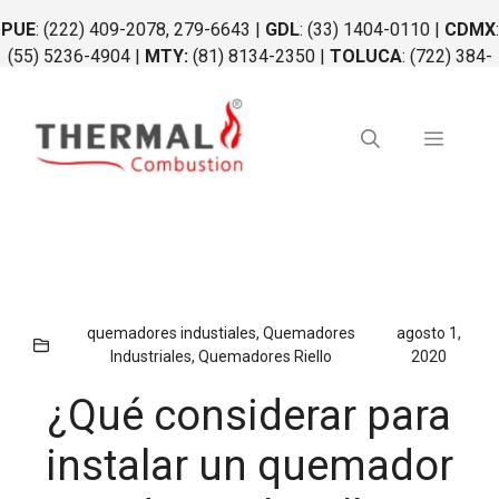
Saltar
PUE
: (222) 409-2078, 279-6643 |
GDL
: (33) 1404-0110 |
CDMX
:
al
(55) 5236-4904 |
MTY:
(81) 8134-2350 |
TOLUCA
: (722) 384-
contenido
0764 |
QRO
: (442) 340-0264
Menú
quemadores industiales
,
Quemadores
agosto 1,
Industriales
,
Quemadores Riello
2020
¿Qué considerar para
instalar un quemador