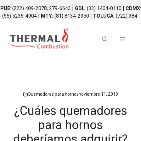
Saltar
PUE
: (222) 409-2078, 279-6643 |
GDL
: (33) 1404-0110 |
CDMX
:
al
(55) 5236-4904 |
MTY:
(81) 8134-2350 |
TOLUCA
: (722) 384-
contenido
0764 |
QRO
: (442) 340-0264
Menú
Quemadores para hornos
noviembre 11, 2019
¿Cuáles quemadores
para hornos
deberíamos adquirir?