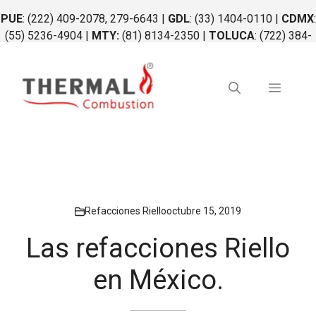
Saltar
PUE
: (222) 409-2078, 279-6643 |
GDL
: (33) 1404-0110 |
CDMX
:
al
(55) 5236-4904 |
MTY:
(81) 8134-2350 |
TOLUCA
: (722) 384-
contenido
0764 |
QRO
: (442) 340-0264
Menú
Refacciones Riello
octubre 15, 2019
Las refacciones Riello
en México.