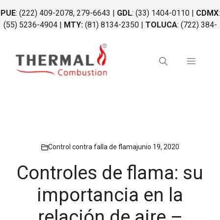
Saltar
PUE
: (222) 409-2078, 279-6643 |
GDL
: (33) 1404-0110 |
CDMX
:
al
(55) 5236-4904 |
MTY:
(81) 8134-2350 |
TOLUCA
: (722) 384-
contenido
0764 |
QRO
: (442) 340-0264
Menú
Control contra falla de flama
junio 19, 2020
Controles de flama: su
importancia en la
relación de aire –