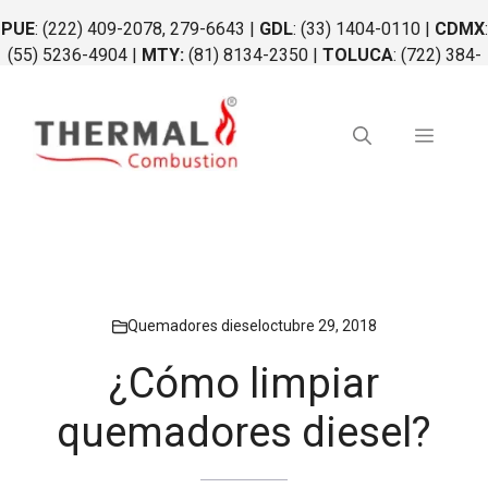
Saltar
PUE
: (222) 409-2078, 279-6643 |
GDL
: (33) 1404-0110 |
CDMX
:
al
(55) 5236-4904 |
MTY:
(81) 8134-2350 |
TOLUCA
: (722) 384-
contenido
0764 |
QRO
: (442) 340-0264
Menú
Quemadores diesel
octubre 29, 2018
¿Cómo limpiar
quemadores diesel?